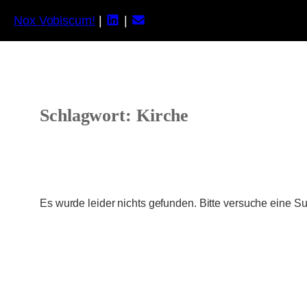
Nox Vobiscum!
|
|
Zum
Inhalt
springen
Schlagwort:
Kirche
Es wurde leider nichts gefunden. Bitte versuche eine S