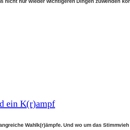
ns nicht nur wieder wichtigeren Dingen zuwenden kön
d ein K(r)ampf
ngreiche Wahlk(r)ämpfe. Und wo um das Stimmvieh ge