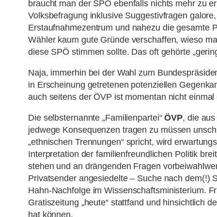
braucht man der SPÖ ebenfalls nichts mehr zu erk
Volksbefragung inklusive Suggestivfragen galore
Erstaufnahmezentrum und nahezu die gesamte P
Wähler kaum gute Gründe verschaffen, wieso man 
diese SPÖ stimmen sollte. Das oft gehörte „gerings
Naja, immerhin bei der Wahl zum Bundespräsident
in Erscheinung getretenen potenziellen Gegenka
auch seitens der ÖVP ist momentan nicht einmal 
Die selbsternannte „Familienpartei“
ÖVP
, die au
jedwege Konsequenzen tragen zu müssen unschuld
„ethnischen Trennungen“ spricht, wird erwartun
Interpretation der familienfreundlichen Politik br
stehen und an drängenden Fragen vorbeiwahlwerbe
Privatsender angesiedelte – Suche nach dem(!) S
Hahn-Nachfolge im Wissenschaftsministerium. Frag
Gratiszeitung „heute“ stattfand und hinsichtlich 
hat können.