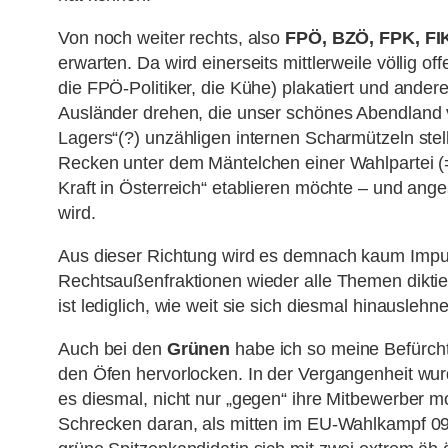
Von noch weiter rechts, also
FPÖ, BZÖ, FPK, F
erwarten. Da wird einerseits mittlerweile völlig 
die FPÖ-Politiker, die Kühe) plakatiert und ander
Ausländer drehen, die unser schönes Abendland 
Lagers“(?) unzähligen internen Scharmützeln stel
Recken unter dem Mäntelchen einer Wahlpartei (
Kraft in Österreich“ etablieren möchte – und an
wird.
Aus dieser Richtung wird es demnach kaum Impuls
Rechtsaußenfraktionen wieder alle Themen diktier
ist lediglich, wie weit sie sich diesmal hinaus
Auch bei den
Grünen
habe ich so meine Befürcht
den Öfen hervorlocken. In der Vergangenheit wurd
es diesmal, nicht nur „gegen“ ihre Mitbewerber m
Schrecken daran, als mitten im EU-Wahlkampf 09, 