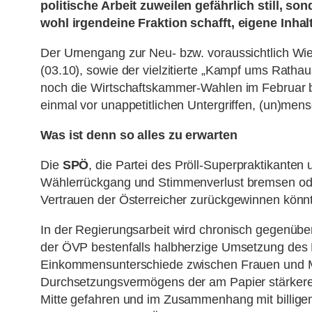
politische Arbeit zuweilen gefährlich still, so
wohl irgendeine Fraktion schafft, eigene Inha
Der Urnengang zur Neu- bzw. voraussichtlich Wi
(03.10), sowie der vielzitierte „Kampf ums Rath
noch die Wirtschaftskammer-Wahlen im Februar bz
einmal vor unappetitlichen Untergriffen, (un)mens
Was ist denn so alles zu erwarten
Die
SPÖ
, die Partei des Pröll-Superpraktikante
Wählerrückgang und Stimmenverlust bremsen oder
Vertrauen der Österreicher zurückgewinnen könn
In der Regierungsarbeit wird chronisch gegenübe
der ÖVP bestenfalls halbherzige Umsetzung des 
Einkommensunterschiede zwischen Frauen und Män
Durchsetzungsvermögens der am Papier stärkeren 
Mitte gefahren und im Zusammenhang mit billige