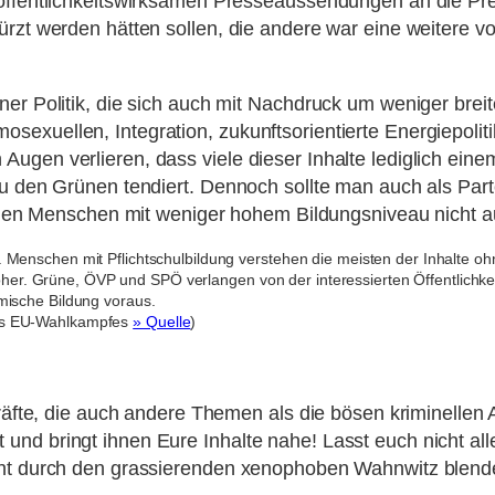
 öffentlichkeitswirksamen Presseaussendungen an die Pr
rzt werden hätten sollen, die andere war eine weitere vo
iner Politik, die sich auch mit Nachdruck um weniger br
exuellen, Integration, zukunftsorientierte Energiepolitik
ugen verlieren, dass viele dieser Inhalte lediglich ein
zu den Grünen tendiert. Dennoch sollte man auch als Part
vielen Menschen mit weniger hohem Bildungsniveau nicht a
Menschen mit Pflichtschulbildung verstehen die meisten der Inhalte oh
er höher. Grüne, ÖVP und SPÖ verlangen von der interessierten Öffentlic
mische Bildung voraus.
des EU-Wahlkampfes
» Quelle
)
Kräfte, die auch andere Themen als die bösen kriminellen
nd bringt ihnen Eure Inhalte nahe! Lasst euch nicht all
icht durch den grassierenden xenophoben Wahnwitz blen