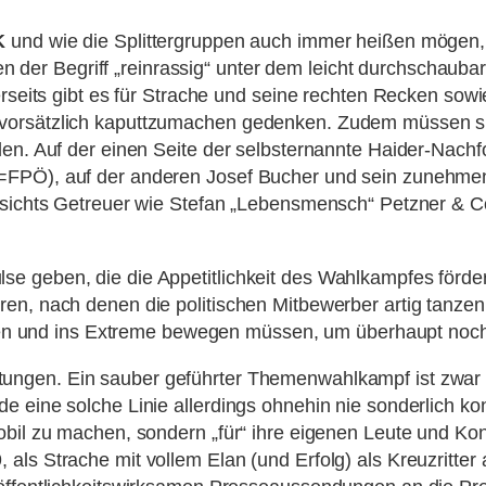
IK
und wie die Splittergruppen auch immer heißen mögen, i
offen der Begriff „reinrassig“ unter dem leicht durchscha
erseits gibt es für Strache und seine rechten Recken sowi
vorsätzlich kaputtzumachen gedenken. Zudem müssen sic
len. Auf der einen Seite der selbsternannte Haider-Nachf
=FPÖ), auf der anderen Josef Bucher und sein zunehmend
gesichts Getreuer wie Stefan „Lebensmensch“ Petzner & C
e geben, die die Appetitlichkeit des Wahlkampfes förde
en, nach denen die politischen Mitbewerber artig tanzen 
lehnen und ins Extreme bewegen müssen, um überhaupt no
ungen. Ein sauber geführter Themenwahlkampf ist zwar ne
e eine solche Linie allerdings ohnehin nie sonderlich k
obil zu machen, sondern „für“ ihre eigenen Leute und Ko
als Strache mit vollem Elan (und Erfolg) als Kreuzritter