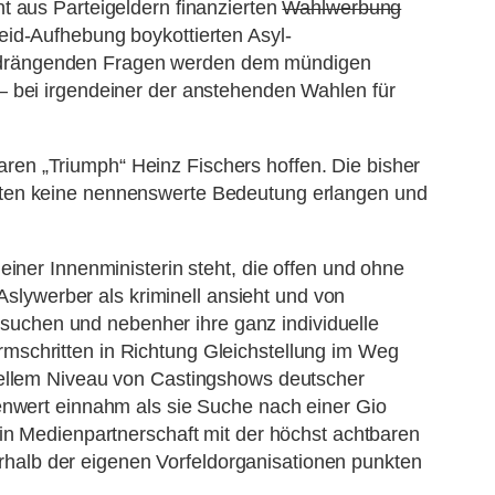
t aus Parteigeldern finanzierten
Wahlwerbung
eid-Aufhebung boykottierten Asyl-
n drängenden Fragen werden dem mündigen
– bei irgendeiner der anstehenden Wahlen für
en „Triumph“ Heinz Fischers hoffen. Die bisher
rften keine nennenswerte Bedeutung erlangen und
einer Innenministerin steht, die offen und ohne
lywerber als kriminell ansieht und von
uchen und nebenher ihre ganz individuelle
formschritten in Richtung Gleichstellung im Weg
tuellem Niveau von Castingshows deutscher
enwert einnahm als sie Suche nach einer Gio
 in Medienpartnerschaft mit der höchst achtbaren
ßerhalb der eigenen Vorfeldorganisationen punkten