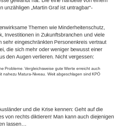
esse gewandt hat: Die eine handelte von einem
n unzähligen „Martin Graf ist untragbar“-
eitenwirksame Themen wie Minderheitenschutz,
, Investitionen in Zukunftsbranchen und viele
em sehr eingeschränkten Personenkreis vertraut
ei, die sich mehr oder weniger bewusst einer
us den Augen verlieren. Nicht vergessen:
ne Probleme. Vergleichsweise gute Werte erreicht auch
hkeit nahezu Matura-Niveau. Weit abgeschlagen sind KPÖ
 Ausländer und die Krise kennen: Geht auf die
es von rechts diktieren! Man kann auch diejenigen
den lassen…