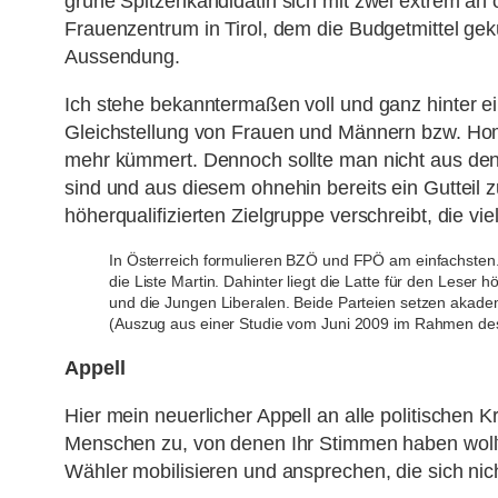
grüne Spitzenkandidatin sich mit zwei extrem äh
Frauenzentrum in Tirol, dem die Budgetmittel gekü
Aussendung.
Ich stehe bekanntermaßen voll und ganz hinter e
Gleichstellung von Frauen und Männern bzw. Homos
mehr kümmert. Dennoch sollte man nicht aus den A
sind und aus diesem ohnehin bereits ein Gutteil 
höherqualifizierten Zielgruppe verschreibt, die 
In Österreich formulieren BZÖ und FPÖ am einfachsten. 
die Liste Martin. Dahinter liegt die Latte für den Les
und die Jungen Liberalen. Beide Parteien setzen akade
(Auszug aus einer Studie vom Juni 2009 im Rahmen 
Appell
Hier mein neuerlicher Appell an alle politischen 
Menschen zu, von denen Ihr Stimmen haben wollt u
Wähler mobilisieren und ansprechen, die sich n