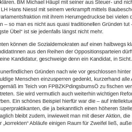
lären. BM Michael Häupl mit seiner aus Steuer- und nich
, LH Hans Niessl mit seinem verkrampft mittels Baubesch
arlamentsfraktion mit ihrem Herumgedruckse bei viele
– so man es nicht aus quasi traditionellen Gründen tut 
te Übel“ ist sie jedenfalls längst nicht mehr.
en können die Sozialdemokraten auf einen halbwegs klar
ndidatInnen aus den Reihen der Oppositionsparteien dü
eine Kandidatur, geschweige denn ein Kandidat, in Sicht.
s unerfindlichen Gründen nach wie vor geschlossen hinter 
ige Menschen einzusperren gedenkt, kurzerhand alle As
gsgemäß im Teich von FPBZKPdingsbumsÖ zu fischen vers
eittreten. Sie wird vermutlich auch weiterhin wichtigen Re
n. Ein schönes Beispiel hierfür war die – auf intellek
uperpraktikanten, die ja bekanntlich einen höheren Stell
lich bleibt zudem, inwieweit man mit dieser Aktion, die
der „korrekten“ Abläufe einigen Raum für Zweifel ließ, au