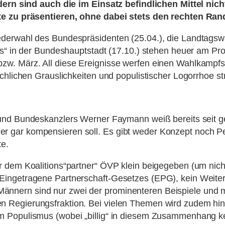
ndern sind auch die im Einsatz befindlichen Mittel nic
lte zu präsentieren, ohne dabei stets den rechten Ra
ederwahl des Bundespräsidenten (25.04.), die Landtagsw
aus“ in der Bundeshauptstadt (17.10.) stehen heuer am 
w. März. All diese Ereignisse werfen einen Wahlkampfsc
chlichen Grauslichkeiten und populistischer Logorrhoe st
n und Bundeskanzlers Werner Faymann weiß bereits seit g
 gar kompensieren soll. Es gibt weder Konzept noch Pe
te.
r dem Koalitions“partner“ ÖVP klein beigegeben (um nic
Eingetragene Partnerschaft-Gesetzes (EPG), kein Weite
nern sind nur zwei der prominenteren Beispiele und me
Regierungsfraktion. Bei vielen Themen wird zudem hinge
m Populismus (wobei „billig“ in diesem Zusammenhang ke