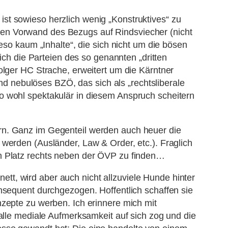
st sowieso herzlich wenig „Konstruktives“ zu
ubaren Vorwand des Bezugs auf Rindsviecher (nicht
eso kaum „Inhalte“, die sich nicht um die bösen
h die Parteien des so genannten „dritten
olger HC Strache, erweitert um die Kärntner
 nebulöses BZÖ, das sich als „rechtsliberale
o wohl spektakulär in diesem Anspruch scheitern
rn. Ganz im Gegenteil werden auch heuer die
werden (Ausländer, Law & Order, etc.). Fraglich
ch Platz rechts neben der ÖVP zu finden…
tt, wird aber auch nicht allzuviele Hunde hinter
onsequent durchgezogen. Hoffentlich schaffen sie
nzepte zu werben. Ich erinnere mich mit
 alle mediale Aufmerksamkeit auf sich zog und die