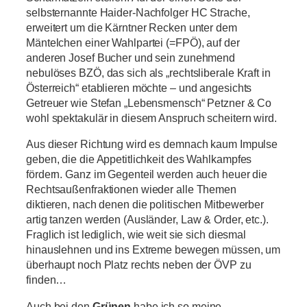
selbsternannte Haider-Nachfolger HC Strache,
erweitert um die Kärntner Recken unter dem
Mäntelchen einer Wahlpartei (=FPÖ), auf der
anderen Josef Bucher und sein zunehmend
nebulöses BZÖ, das sich als „rechtsliberale Kraft in
Österreich“ etablieren möchte – und angesichts
Getreuer wie Stefan „Lebensmensch“ Petzner & Co
wohl spektakulär in diesem Anspruch scheitern wird.
Aus dieser Richtung wird es demnach kaum Impulse
geben, die die Appetitlichkeit des Wahlkampfes
fördern. Ganz im Gegenteil werden auch heuer die
Rechtsaußenfraktionen wieder alle Themen
diktieren, nach denen die politischen Mitbewerber
artig tanzen werden (Ausländer, Law & Order, etc.).
Fraglich ist lediglich, wie weit sie sich diesmal
hinauslehnen und ins Extreme bewegen müssen, um
überhaupt noch Platz rechts neben der ÖVP zu
finden…
Auch bei den
Grünen
habe ich so meine