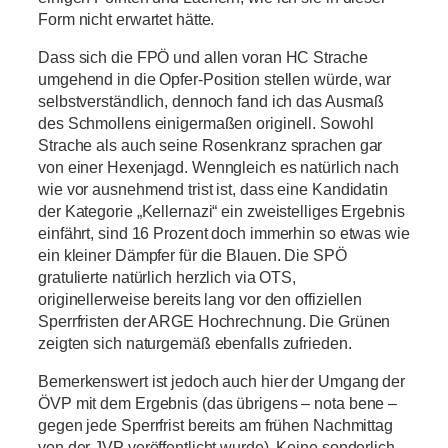
Form nicht erwartet hätte.
Dass sich die FPÖ und allen voran HC Strache
umgehend in die Opfer-Position stellen würde, war
selbstverständlich, dennoch fand ich das Ausmaß
des Schmollens einigermaßen originell. Sowohl
Strache als auch seine Rosenkranz sprachen gar
von einer Hexenjagd. Wenngleich es natürlich nach
wie vor ausnehmend trist ist, dass eine Kandidatin
der Kategorie „Kellernazi“ ein zweistelliges Ergebnis
einfährt, sind 16 Prozent doch immerhin so etwas wie
ein kleiner Dämpfer für die Blauen. Die SPÖ
gratulierte natürlich herzlich via OTS,
originellerweise bereits lang vor den offiziellen
Sperrfristen der ARGE Hochrechnung. Die Grünen
zeigten sich naturgemäß ebenfalls zufrieden.
Bemerkenswert ist jedoch auch hier der Umgang der
ÖVP mit dem Ergebnis (das übrigens – nota bene –
gegen jede Sperrfrist bereits am frühen Nachmittag
von der JVP veröffentlicht wurde). Keine sonderlich