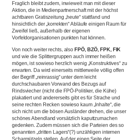
Fraglich bleibt zudem, inwieweit man mit dieser
Aktion, die in Medienpartnerschaft mit der höchst
achtbaren Gratiszeitung „heute“ stattfand und
hinsichtlich der „korrekten“ Abläufe einigen Raum für
Zweifel ließ, außerhalb der eigenen
Vorfeldorganisationen punkten hat können.
Von noch weiter rechts, also
FPÖ, BZÖ, FPK, FIK
und wie die Splittergruppen auch immer heißen
mögen, ist sowieso herzlich wenig „Konstruktives“ zu
erwarten. Da wird einerseits mittlerweile völlig offen
der Begriff „reinrassig“ unter dem leicht
durchschaubaren Vorwand des Bezugs auf
Rindsviecher (nicht die FPÖ-Politiker, die Kühe)
plakatiert und andererseits gibt es für Strache und
seine rechten Recken sowieso kaum „Inhalte“, die
sich nicht um die bösen Ausländer drehen, die unser
schönes Abendland vorsätzlich kaputtzumachen
gedenken. Zudem müssen sich die Parteien des so
genannten „dritten Lagers“(?) unzähligen internen
Scharmützeln stellen. Auf der einen Seite der