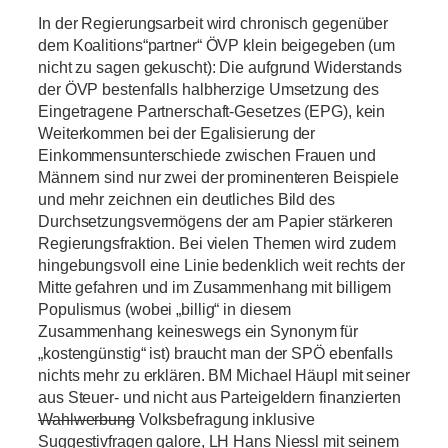
In der Regierungsarbeit wird chronisch gegenüber
dem Koalitions“partner“ ÖVP klein beigegeben (um
nicht zu sagen gekuscht): Die aufgrund Widerstands
der ÖVP bestenfalls halbherzige Umsetzung des
Eingetragene Partnerschaft-Gesetzes (EPG), kein
Weiterkommen bei der Egalisierung der
Einkommensunterschiede zwischen Frauen und
Männern sind nur zwei der prominenteren Beispiele
und mehr zeichnen ein deutliches Bild des
Durchsetzungsvermögens der am Papier stärkeren
Regierungsfraktion. Bei vielen Themen wird zudem
hingebungsvoll eine Linie bedenklich weit rechts der
Mitte gefahren und im Zusammenhang mit billigem
Populismus (wobei „billig“ in diesem
Zusammenhang keineswegs ein Synonym für
„kostengünstig“ ist) braucht man der SPÖ ebenfalls
nichts mehr zu erklären. BM Michael Häupl mit seiner
aus Steuer- und nicht aus Parteigeldern finanzierten
Wahlwerbung
Volksbefragung inklusive
Suggestivfragen galore, LH Hans Niessl mit seinem