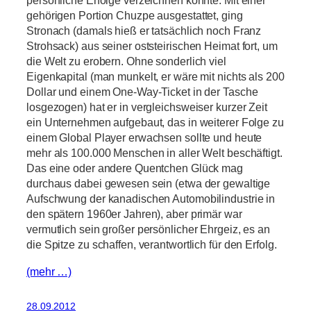
persönliche Erfolge verzeichnen konnte. Mit einer
gehörigen Portion Chuzpe ausgestattet, ging
Stronach (damals hieß er tatsächlich noch Franz
Strohsack) aus seiner oststeirischen Heimat fort, um
die Welt zu erobern. Ohne sonderlich viel
Eigenkapital (man munkelt, er wäre mit nichts als 200
Dollar und einem One-Way-Ticket in der Tasche
losgezogen) hat er in vergleichsweiser kurzer Zeit
ein Unternehmen aufgebaut, das in weiterer Folge zu
einem Global Player erwachsen sollte und heute
mehr als 100.000 Menschen in aller Welt beschäftigt.
Das eine oder andere Quentchen Glück mag
durchaus dabei gewesen sein (etwa der gewaltige
Aufschwung der kanadischen Automobilindustrie in
den spätern 1960er Jahren), aber primär war
vermutlich sein großer persönlicher Ehrgeiz, es an
die Spitze zu schaffen, verantwortlich für den Erfolg.
(mehr …)
28.09.2012