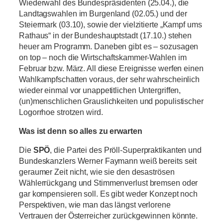
Wiederwahl des Bundespräsidenten (25.04.), die
Landtagswahlen im Burgenland (02.05.) und der
Steiermark (03.10), sowie der vielzitierte „Kampf ums
Rathaus“ in der Bundeshauptstadt (17.10.) stehen
heuer am Programm. Daneben gibt es – sozusagen
on top – noch die Wirtschaftskammer-Wahlen im
Februar bzw. März. All diese Ereignisse werfen einen
Wahlkampfschatten voraus, der sehr wahrscheinlich
wieder einmal vor unappetitlichen Untergriffen,
(un)menschlichen Grauslichkeiten und populistischer
Logorrhoe strotzen wird.
Was ist denn so alles zu erwarten
Die
SPÖ
, die Partei des Pröll-Superpraktikanten und
Bundeskanzlers Werner Faymann weiß bereits seit
geraumer Zeit nicht, wie sie den desaströsen
Wählerrückgang und Stimmenverlust bremsen oder
gar kompensieren soll. Es gibt weder Konzept noch
Perspektiven, wie man das längst verlorene
Vertrauen der Österreicher zurückgewinnen könnte.