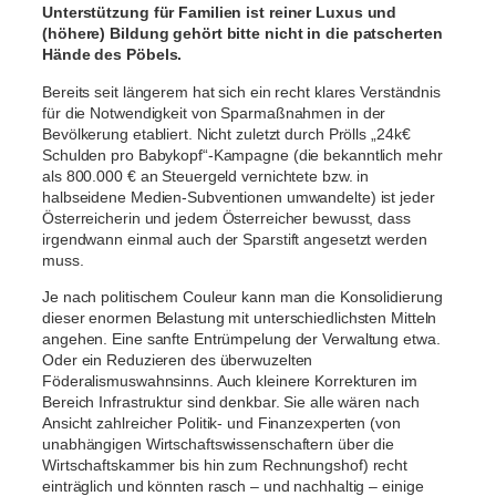
Unterstützung für Familien ist reiner Luxus und
(höhere) Bildung gehört bitte nicht in die patscherten
Hände des Pöbels.
Bereits seit längerem hat sich ein recht klares Verständnis
für die Notwendigkeit von Sparmaßnahmen in der
Bevölkerung etabliert. Nicht zuletzt durch Prölls „24k€
Schulden pro Babykopf“-Kampagne (die bekanntlich mehr
als 800.000 € an Steuergeld vernichtete bzw. in
halbseidene Medien-Subventionen umwandelte) ist jeder
Österreicherin und jedem Österreicher bewusst, dass
irgendwann einmal auch der Sparstift angesetzt werden
muss.
Je nach politischem Couleur kann man die Konsolidierung
dieser enormen Belastung mit unterschiedlichsten Mitteln
angehen. Eine sanfte Entrümpelung der Verwaltung etwa.
Oder ein Reduzieren des überwuzelten
Föderalismuswahnsinns. Auch kleinere Korrekturen im
Bereich Infrastruktur sind denkbar. Sie alle wären nach
Ansicht zahlreicher Politik- und Finanzexperten (von
unabhängigen Wirtschaftswissenschaftern über die
Wirtschaftskammer bis hin zum Rechnungshof) recht
einträglich und könnten rasch – und nachhaltig – einige