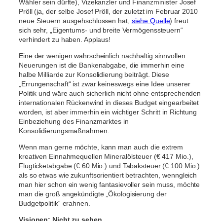
Wähler sein dürfte), Vizekanzler und Finanzminister Josef
Pröll (ja, der selbe Josef Pröll, der zuletzt im Februar 2010
neue Steuern ausgehschlossen hat,
siehe Quelle
) freut
sich sehr, „Eigentums- und breite Vermögenssteuern“
verhindert zu haben. Applaus!
Eine der wenigen wahrscheinlich nachhaltig sinnvollen
Neuerungen ist die Bankenabgabe, die immerhin eine
halbe Milliarde zur Konsolidierung beiträgt. Diese
„Errungenschaft“ ist zwar keineswegs eine Idee unserer
Politik und wäre auch sicherlich nicht ohne entsprechenden
internationalen Rückenwind in dieses Budget eingearbeitet
worden, ist aber immerhin ein wichtiger Schritt in Richtung
Einbeziehung des Finanzmarktes in
Konsolidierungsmaßnahmen.
Wenn man gerne möchte, kann man auch die extrem
kreativen Einnahmequellen Mineralölsteuer (€ 417 Mio.),
Flugticketabgabe (€ 60 Mio.) und Tabaksteuer (€ 100 Mio.)
als so etwas wie zukunftsorientiert betrachten, wenngleich
man hier schon ein wenig fantasievoller sein muss, möchte
man die groß angekündigte „Ökologisierung der
Budgetpolitik“ erahnen.
Visionen: Nicht zu sehen