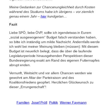
Meine Gedanken zur Chancenungleichheit durch Kosten
während des Studiums habe ich übrigens – vor ziemlich
genau einem Jahr –
hier
kundgetan…
Fazit
Liebe SPÖ, liebe ÖVP, sollte ich irgendetwas in Eurem
„sozial ausgewogenem“ Budget falsch verstanden haben,
so bitte ich inständig um milde Nachsicht. Andernfalls werde
ich wohl bei meiner Meinung bleiben (müssen): Mit diesem
Budget ist neuerlich belegt, dass die über die laufende
Legislaturperiode hinausgehenden Perspektiven dieser
Bundesregierung exakt am Rand des eigenen Futternapfes
abrupt enden.
Vernunft, Weitsicht und vor allem Chancen werden wie
gewohnt am Altar der Parteiraison und des
Koalitionsfriedens geopfert. Herzlichen Glückwunsch zu
dieser „Errungenschaft“!
Familien
Josef Pröll
Politik
Werner Faymann