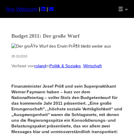
☰
Nox Vobiscum!
|
|
Zum
Inhalt
springen
Budget 2011: Der große Wurf
28.10.2010
Verfasst von
roland
in
Politik & Soziales
, 
Wirtschaft
Finanzminister Josef Pröll und sein Superpraktikant
Werner Faymann haben – kurz vor dem
Nationalfeiertag – voller Stolz den Budgetentwurf für
das kommende Jahr 2011 präsentiert. „Eine große
Errungenschaft“, „höchste soziale Verträglichkeit“ und
„Ausgewogenheit“ waren die Schlagworte, mit denen
uns die Regierungsspitze ein Konsolidierungs- und
Belastungspaket präsentierte, das vor allem zwei
Messages klar und unmissverständlich transportiert: