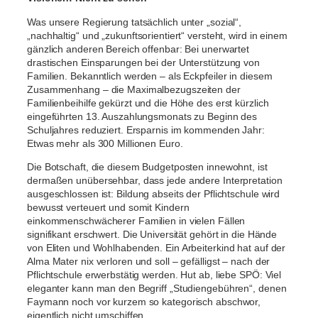
Was unsere Regierung tatsächlich unter „sozial“,
„nachhaltig“ und „zukunftsorientiert“ versteht, wird in einem
gänzlich anderen Bereich offenbar: Bei unerwartet
drastischen Einsparungen bei der Unterstützung von
Familien. Bekanntlich werden – als Eckpfeiler in diesem
Zusammenhang – die Maximalbezugszeiten der
Familienbeihilfe gekürzt und die Höhe des erst kürzlich
eingeführten 13. Auszahlungsmonats zu Beginn des
Schuljahres reduziert. Ersparnis im kommenden Jahr:
Etwas mehr als 300 Millionen Euro.
Die Botschaft, die diesem Budgetposten innewohnt, ist
dermaßen unübersehbar, dass jede andere Interpretation
ausgeschlossen ist: Bildung abseits der Pflichtschule wird
bewusst verteuert und somit Kindern
einkommenschwächerer Familien in vielen Fällen
signifikant erschwert. Die Universität gehört in die Hände
von Eliten und Wohlhabenden. Ein Arbeiterkind hat auf der
Alma Mater nix verloren und soll – gefälligst – nach der
Pflichtschule erwerbstätig werden. Hut ab, liebe SPÖ: Viel
eleganter kann man den Begriff „Studiengebühren“, denen
Faymann noch vor kurzem so kategorisch abschwor,
eigentlich nicht umschiffen…