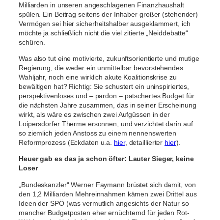
Milliarden in unseren angeschlagenen Finanzhaushalt
spülen. Ein Beitrag seitens der Inhaber großer (stehender)
Vermögen sei hier sicherheitshalber ausgeklammert, ich
möchte ja schließlich nicht die viel zitierte „Neiddebatte“
schüren.
Was also tut eine motivierte, zukunftsorientierte und mutige
Regierung, die weder ein unmittelbar bevorstehendes
Wahljahr, noch eine wirklich akute Koalitionskrise zu
bewältigen hat? Richtig: Sie schustert ein uninspiriertes,
perspektivenloses und – pardon – patschertes Budget für
die nächsten Jahre zusammen, das in seiner Erscheinung
wirkt, als wäre es zwischen zwei Aufgüssen in der
Loipersdorfer Therme ersonnen, und verzichtet darin auf
so ziemlich jeden Anstoss zu einem nennenswerten
Reformprozess (Eckdaten u.a.
hier
, detaillierter
hier
).
Heuer gab es das ja schon öfter: Lauter Sieger, keine
Loser
„Bundeskanzler“ Werner Faymann brüstet sich damit, von
den 1,2 Milliarden Mehreinnahmen kämen zwei Drittel aus
Ideen der SPÖ (was vermutlich angesichts der Natur so
mancher Budgetposten eher ernüchternd für jeden Rot-