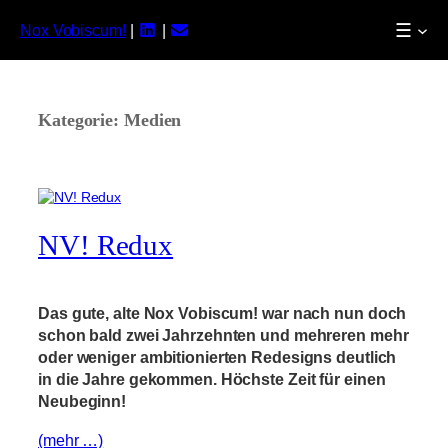
☰
Nox Vobiscum!
|
|
Zum
Inhalt
springen
Kategorie:
Medien
NV! Redux
Das gute, alte Nox Vobiscum! war nach nun doch
schon bald zwei Jahrzehnten und mehreren mehr
oder weniger ambitionierten Redesigns deutlich
in die Jahre gekommen. Höchste Zeit für einen
Neubeginn!
(mehr …)